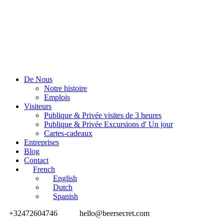
De Nous
Notre histoire
Emplois
Visiteurs
Publique & Privée visites de 3 heures
Publique & Privée Excursions d' Un jour
Cartes-cadeaux
Entreprises
Blog
Contact
French
English
Dutch
Spanish
+32472604746
hello@beersecret.com