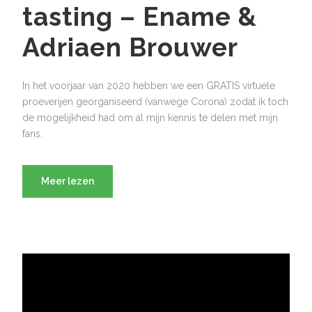
tasting – Ename &
Adriaen Brouwer
In het voorjaar van 2020 hebben we een GRATIS virtuele
proeverijen georganiseerd (vanwege Corona) zodat ik toch
de mogelijkheid had om al mijn kennis te delen met mijn
fans.
Meer lezen