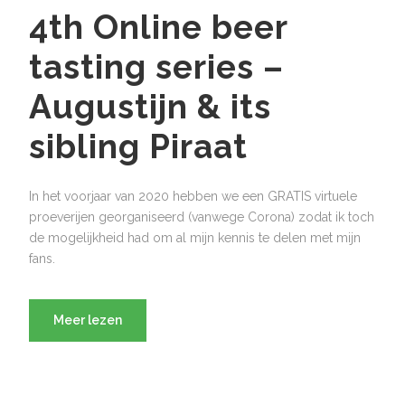
4th Online beer
tasting series –
Augustijn & its
sibling Piraat
In het voorjaar van 2020 hebben we een GRATIS virtuele
proeverijen georganiseerd (vanwege Corona) zodat ik toch
de mogelijkheid had om al mijn kennis te delen met mijn
fans.
Meer lezen