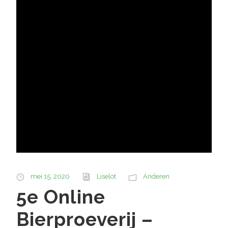
mei 15, 2020
Liselot
Anderen
5e Online
Bierproeverij –