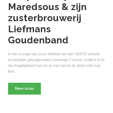
Maredsous & zijn
zusterbrouwerij
Liefmans
Goudenband
In het voorjaar van 2020 hebben we een GRATIS virtuele
proeverijen georganiseerd (vanwege Corona) zodat ik toch
de mogelijkheid had om al mijn kennis te delen met mijn
fans.
Meer lezen