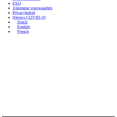
FAQ
Algemene voorwaarden
Privacybeleid
Nieuws COVID-19
Dutch
English
French