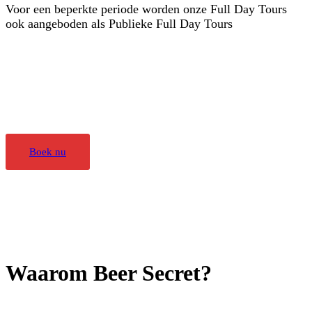
Voor een beperkte periode worden onze Full Day Tours
ook aangeboden als Publieke Full Day Tours
* Publieke tours: voor individuele boekingen of kleine
groepen
Elke tour kan online geboekt worden: Klik op "Reserveer"
op de pagina van jouw favoriete tour
Boek nu
Waarom Beer Secret?