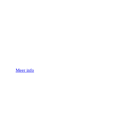
Voor Bezoekers
Beleef unieke tours, gebracht met een
persoonlijke toets en een passie voor
bier!
Meer info