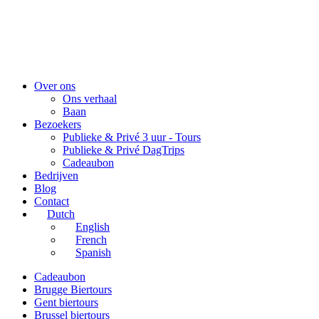
Over ons
Ons verhaal
Baan
Bezoekers
Publieke & Privé 3 uur - Tours
Publieke & Privé DagTrips
Cadeaubon
Bedrijven
Blog
Contact
Dutch
English
French
Spanish
Cadeaubon
Brugge Biertours
Gent biertours
Brussel biertours