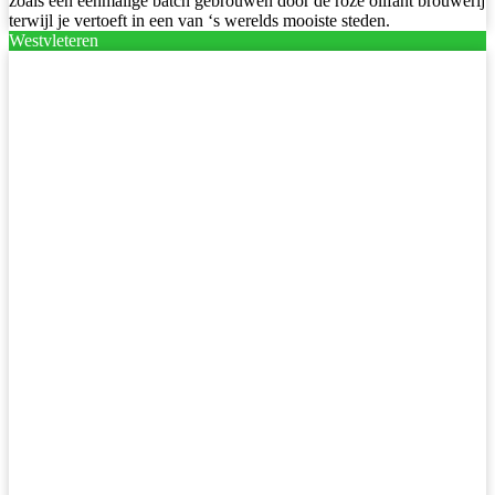
zoals een eenmalige batch gebrouwen door de roze olifant brouwerij
terwijl je vertoeft in een van ‘s werelds mooiste steden.
Westvleteren