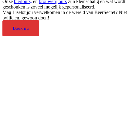
Onze
biertours,
en
brouwerijtours
zijn kleinschalig en wat wordt
geschonken is zoveel mogelijk gepersonaliseerd.
Mag Liselot jou verwelkomen in de wereld van BeerSecret? Niet
twijfelen, gewoon doen!
Boek nu