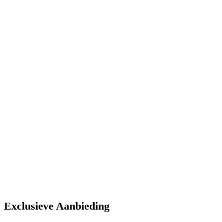
Privétours
Zaterdag
Publieke Gent biertour
& Privé tours
Zondag
Privétours Gent
Exclusieve Aanbieding