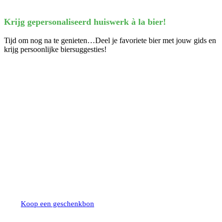
Krijg gepersonaliseerd huiswerk à la bier!
Tijd om nog na te genieten…Deel je favoriete bier met jouw gids en
krijg persoonlijke biersuggesties!
Bierproeverij Geschenkbon
Schenk dit ideaal cadeau: een geschenkbon met een waarde
naar keuze. Onze geschenkbonnen vervallen niet!
Koop een geschenkbon