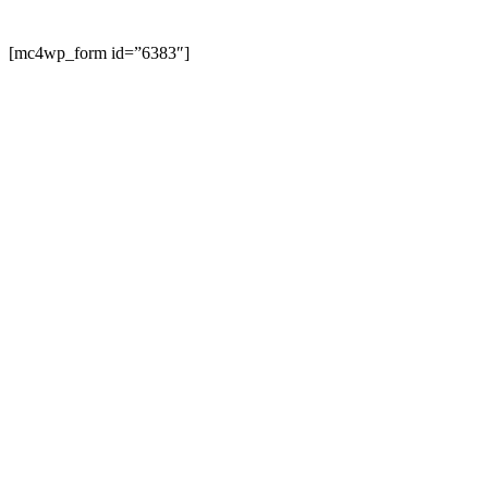
[mc4wp_form id=”6383″]
Authentieke
biertours in Gent,