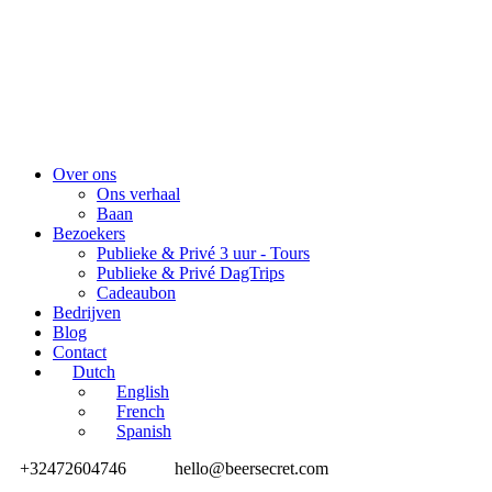
Over ons
Ons verhaal
Baan
Bezoekers
Publieke & Privé 3 uur - Tours
Publieke & Privé DagTrips
Cadeaubon
Bedrijven
Blog
Contact
Dutch
English
French
Spanish
+32472604746
hello@beersecret.com