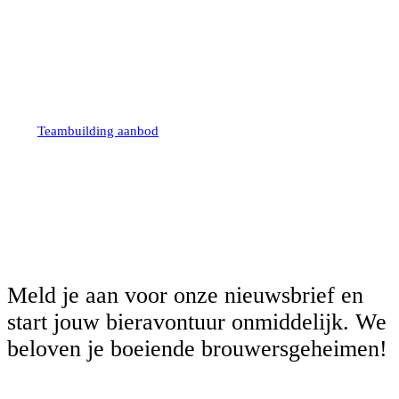
naar iets uniek en interactief!
Ontdek veel biergeheimen terwijl
Ontdek veel biergeheimen
terwijl je geniet van Belgisch bier!
je genot van Belgisch
bier!
Teambuilding aanbod
Meld je aan voor onze nieuwsbrief en
start jouw bieravontuur onmiddelijk. We
beloven je boeiende brouwersgeheimen!